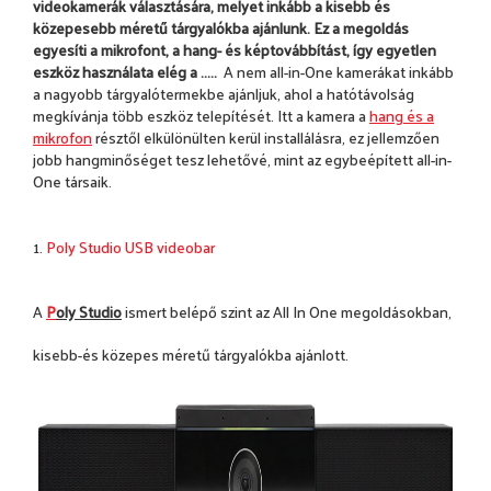
videokamerák választására, melyet inkább a kisebb és
közepesebb méretű tárgyalókba ajánlunk. Ez a megoldás
egyesíti a mikrofont, a hang- és képtovábbítást, így egyetlen
eszköz használata elég a .....
A nem all-in-One kamerákat inkább
a nagyobb tárgyalótermekbe ajánljuk, ahol a hatótávolság
megkívánja több eszköz telepítését. Itt a
kamera a
hang és a
mikrofon
résztől elkülönülten kerül installálásra, ez jellemzően
jobb hangminőséget tesz lehetővé, mint az egybeépített all-in-
One társaik.
1.
Poly Studio USB videobar
A
P
oly Studio
ismert belépő szint az All In One megoldásokban,
kisebb-és közepes méretű tárgyalókba ajánlott.