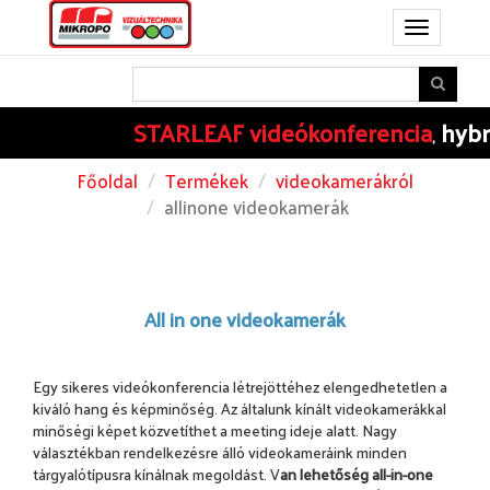
Toggle
navigation
STARLEAF
videókonferencia
hybrid
,
Főoldal
Termékek
videokamerákról
allinone videokamerák
All in one videokamerák
Egy sikeres
videókonferencia létrejöttéhez elengedhetetlen a
kiváló hang és képminőség. Az általunk kínált videokamerákkal
minőségi képet közvetíthet a meeting ideje alatt. Nagy
választékban rendelkezésre álló videokameráink minden
tárgyalótípusra kínálnak megoldást. V
an lehetőség all-in-one