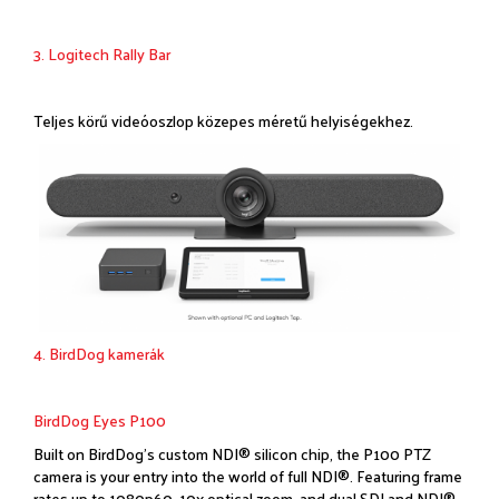
3. Logitech Rally Bar
Teljes körű videóoszlop közepes méretű helyiségekhez.
4. BirdDog kamerák
BirdDog Eyes P100
Built on BirdDog’s custom NDI® silicon chip, the P100 PTZ
camera is your entry into the world of full NDI®. Featuring frame
rates up to 1080p60, 10x optical zoom, and dual SDI and NDI®