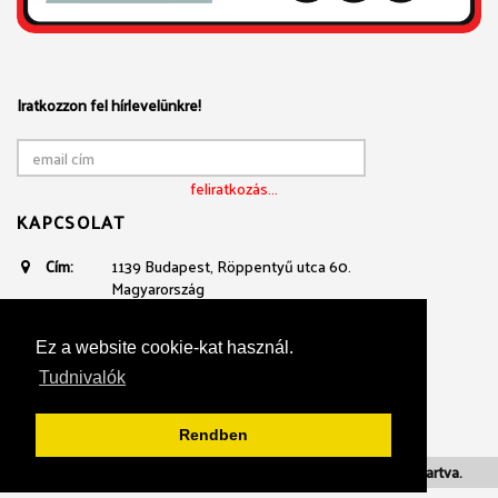
Iratkozzon fel hírlevelünkre!
KAPCSOLAT
Cím:
1139 Budapest, Röppentyű utca 60.
Magyarország
Email:
avtechnika@mikropo.hu
Telefon:
+361 236 3100
Ez a website cookie-kat használ.
+36 20 934 23 40
Tudnivalók
Rendben
Adatvédelmi nyilatkozat
| 2018. Mikropo. Minden jog fenntartva.