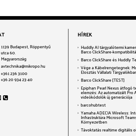
AT
HÍREK
1139 Budapest, Röppentyű
Huddly AI tárgyalótermi kamer
Barco ClickShare-kompatibilit
utca 60.
Magyarország
Barco ClickShare és Huddly T
avtechnika@mikropo.hu
Vége a Kábelrengetegnek: M
Elosztás Vállalati Tárgyalókba
+361 236 3100
+36 20 934 23 40
Barco ClickShare [TEST]
Epiphan Pearl Nexus átfogó t
elemzés: Az automatizált Pro 
videókódolók új generációja
barcohubtest
Yamaha ADECIA Wireless: Inte
Infrastruktúra Microsoft Tea
Környezetben
Távoktatás realtime digitális 