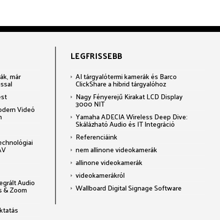
LEGFRISSEBB
ák, már
AI tárgyalótermi kamerák és Barco
ással
ClickShare a hibrid tárgyalóhoz
est
Nagy Fényerejű Kirakat LCD Display
3000 NIT
odern Videó
n
Yamaha ADECIA Wireless Deep Dive:
Skálázható Audio és IT Integráció
Referenciáink
echnológiai
AV
nem allinone videokamerák
allinone videokamerák
videokamerákról
grált Audio
Wallboard Digital Signage Software
ms & Zoom
oktatás