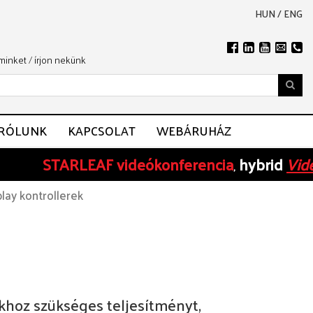
HUN
/
ENG
 minket
/
írjon nekünk
RÓLUNK
KAPCSOLAT
WEBÁRUHÁZ
STARLEAF
videókonferencia
hybrid
Videoko
,
lay kontrollerek
sokhoz szükséges teljesítményt,