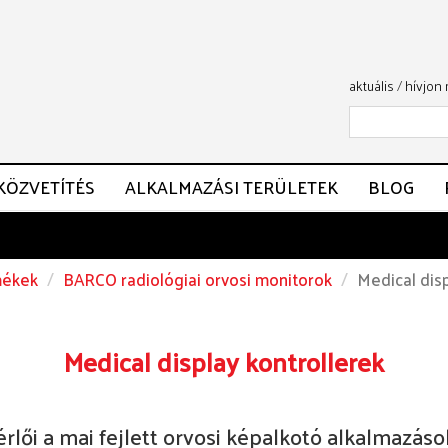
aktuális
/
hívjon
KÖZVETÍTÉS
ALKALMAZÁSI TERÜLETEK
BLOG
ékek
BARCO radiológiai orvosi monitorok
Medical disp
Medical display kontrollerek
érlői a mai fejlett orvosi képalkotó alkalmazá