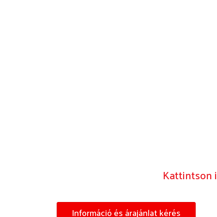
Kattintson 
Információ és árajánlat kérés