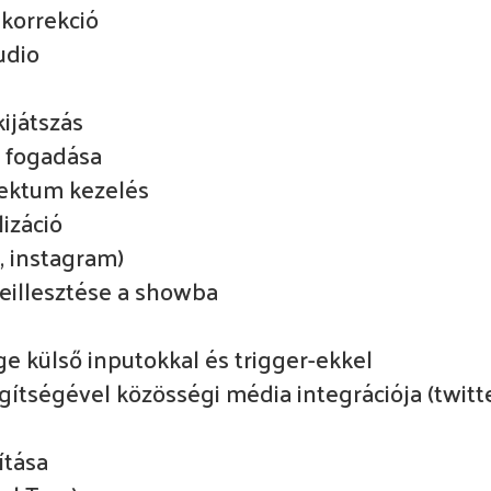
korrekció
udio
ijátszás
) fogadása
jektum kezelés
izáció
r, instagram)
eillesztése a showba
ége külső inputokkal és trigger-ekkel
ségével közösségi média integrációja (twitte
ítása