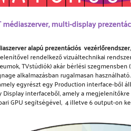
diaszerver, multi-display prezentác
iaszerver alapú prezentációs vezérlőrendszer
lenítővel rendelkező vizuáltechnikai rendszer 
úzeumok, TVstúdiók) akár bérlési szegmensben (
signage alkalmazásban rugalmasan használható.
mely egyrészt egy Production interface-ből áll
y Display interfaceből, amely a megjelenítőkre
pari GPU segítségével, 4 illetve 6 output-on ke