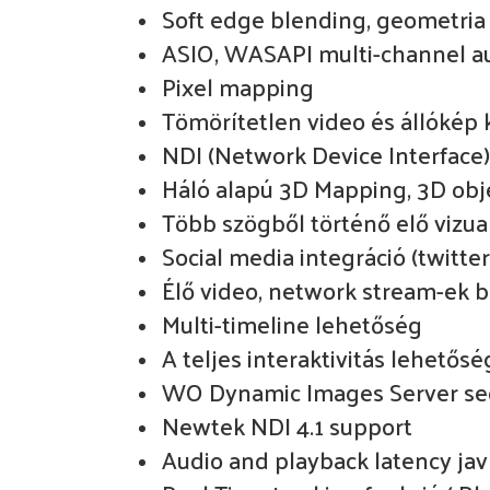
Soft edge blending, geometria 
ASIO, WASAPI multi-channel a
Pixel mapping
Tömörítetlen video és állókép k
NDI (Network Device Interface
Háló alapú 3D Mapping, 3D ob
Több szögből történő elő vizual
Social media integráció (twitte
Élő video, network stream-ek b
Multi-timeline lehetőség
A teljes interaktivitás lehetős
WO Dynamic Images Server segít
Newtek NDI 4.1 support
Audio and playback latency jav