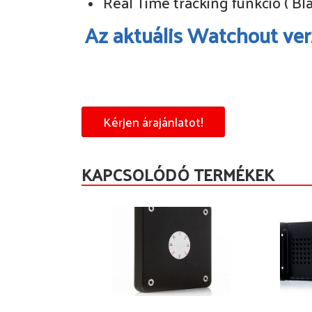
Real Time tracking funkció ( Bl
Az aktuális Watchout ver
Kérjen árajánlatot!
KAPCSOLÓDÓ TERMÉKEK