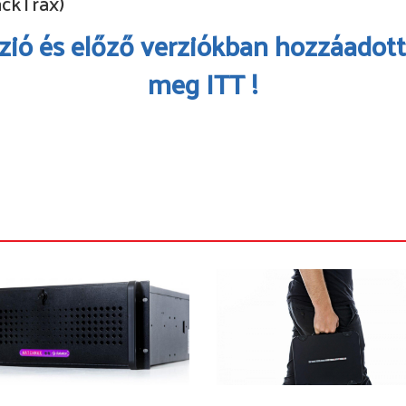
ackTrax)
zió és előző verziókban hozzáadott
meg ITT !