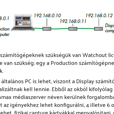
 számítógépeknek szükségük van Watchout licen
cre van szükség: egy a Production számítógépne
k.
általános PC is lehet, viszont a Display szám
alizáltnak kell lennie. Ebből az okból kifolyól
hmax médiaszerver néven kerülnek forgalomba 
 az igényekhez lehet konfigurálni, 4 illetve 6 ou
het fizikai capture kártyákkal megvalósítani, 