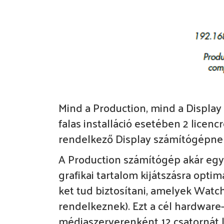
Mind a Production, mind a Display
falas installáció esetében 2 licen
rendelkező Display számítógépne
A Production számítógép akár egy 
grafikai tartalom kijátszásra optim
ket tud biztosítani, amelyek Watc
rendelkeznek). Ezt a cél hardware-t
médiaszerverenként 12 csatornát le