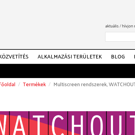
aktuális
/
hívjon
KÖZVETÍTÉS
ALKALMAZÁSI TERÜLETEK
BLOG
Főoldal
Termékek
Multiscreen rendszerek, WATCHOU