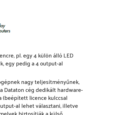
cre, pl. egy 4 külön álló LED
k, egy pedig a 4 output-al
ítógépnek nagy teljesítményűnek,
ag a Dataton cég dedikált hardware-
(beépített licence kulccsal
tput-al lehet választani, illetve
melyek biztosítják a külső