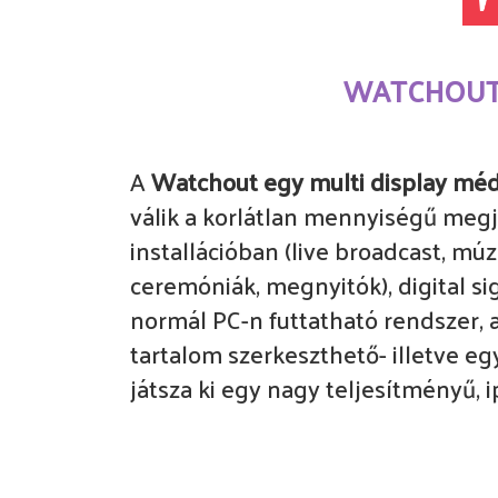
WATCHOUT mé
A
Watchout egy multi display méd
válik a korlátlan mennyiségű megje
installációban (live broadcast, m
ceremóniák, megnyitók), digital 
normál PC-n futtatható rendszer, a
tartalom szerkeszthető- illetve eg
játsza ki egy nagy teljesítményű, i