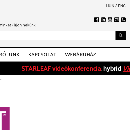
HUN
/
ENG
 minket
/
írjon nekünk
RÓLUNK
KAPCSOLAT
WEBÁRUHÁZ
STARLEAF
videókonferencia
hybrid
Videokonfe
,
T