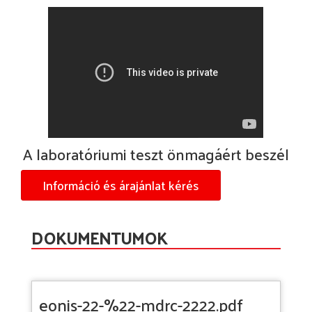
A laboratóriumi teszt önmagáért beszél
Információ és árajánlat kérés
DOKUMENTUMOK
eonis-22-%22-mdrc-2222.pdf