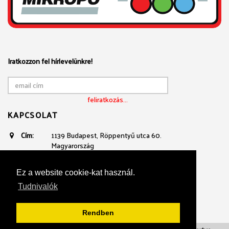
Iratkozzon fel hírlevelünkre!
KAPCSOLAT
Cím:
1139 Budapest, Röppentyű utca 60.
Magyarország
Email:
avtechnika@mikropo.hu
Telefon:
+361 236 3100
Ez a website cookie-kat használ.
+36 20 934 23 40
Tudnivalók
Rendben