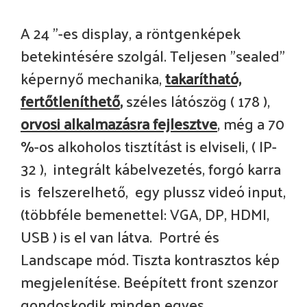
A 24 "-es display, a röntgenképek
betekintésére szolgál. Teljesen "sealed"
képernyő mechanika,
takarítható,
fertőtleníthető
,
széles látószög ( 178 ),
orvosi alkalmazásra fejlesztve
, még a 70
%-os alkoholos tisztítást is elviseli, ( IP-
32 ), integrált kábelvezetés, forgó karra
is felszerelhető, egy plussz videó input,
(többféle bemenettel: VGA, DP, HDMI,
USB ) is el van látva. Portré és
Landscape mód. Tiszta kontrasztos kép
megjelenítése. Beépített front szenzor
gondoskodik minden egyes