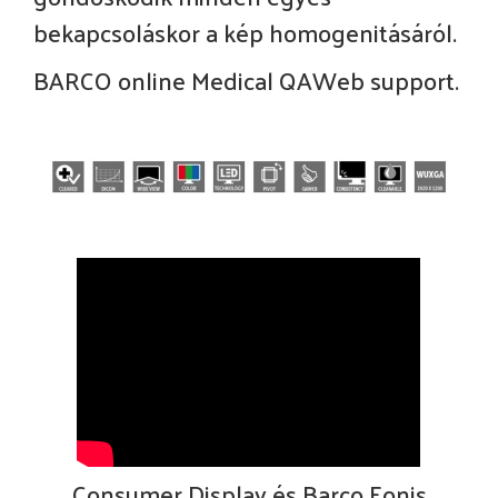
bekapcsoláskor a kép homogenitásáról.
BARCO online Medical QAWeb support.
Consumer Display és Barco Eonis