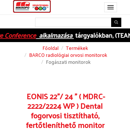
Toggle
navigation
 Conference
alkalmazása
tárgyalókban, (TEAMS
Főoldal
Termékek
BARCO radiológiai orvosi monitorok
Fogászati monitorok
EONIS 22"/ 24 " ( MDRC-
2222/2224 WP ) Dental
fogorvosi
tisztítható,
fertőtleníthető monitor