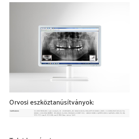
Orvosi eszköztanúsítványok: